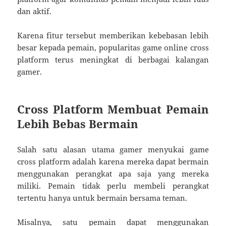
dan aktif.
Karena fitur tersebut memberikan kebebasan lebih
besar kepada pemain, popularitas game online cross
platform terus meningkat di berbagai kalangan
gamer.
Cross Platform Membuat Pemain
Lebih Bebas Bermain
Salah satu alasan utama gamer menyukai game
cross platform adalah karena mereka dapat bermain
menggunakan perangkat apa saja yang mereka
miliki. Pemain tidak perlu membeli perangkat
tertentu hanya untuk bermain bersama teman.
Misalnya, satu pemain dapat menggunakan