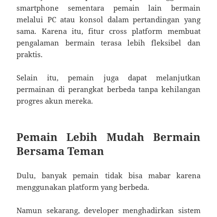
smartphone sementara pemain lain bermain
melalui PC atau konsol dalam pertandingan yang
sama. Karena itu, fitur cross platform membuat
pengalaman bermain terasa lebih fleksibel dan
praktis.
Selain itu, pemain juga dapat melanjutkan
permainan di perangkat berbeda tanpa kehilangan
progres akun mereka.
Pemain Lebih Mudah Bermain
Bersama Teman
Dulu, banyak pemain tidak bisa mabar karena
menggunakan platform yang berbeda.
Namun sekarang, developer menghadirkan sistem