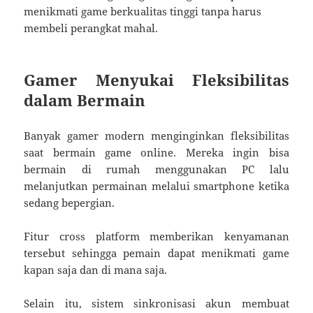
menikmati game berkualitas tinggi tanpa harus
membeli perangkat mahal.
Gamer Menyukai Fleksibilitas
dalam Bermain
Banyak gamer modern menginginkan fleksibilitas
saat bermain game online. Mereka ingin bisa
bermain di rumah menggunakan PC lalu
melanjutkan permainan melalui smartphone ketika
sedang bepergian.
Fitur cross platform memberikan kenyamanan
tersebut sehingga pemain dapat menikmati game
kapan saja dan di mana saja.
Selain itu, sistem sinkronisasi akun membuat