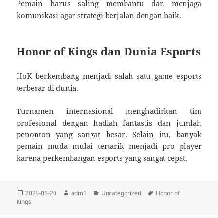
Pemain harus saling membantu dan menjaga
komunikasi agar strategi berjalan dengan baik.
Honor of Kings dan Dunia Esports
HoK berkembang menjadi salah satu game esports
terbesar di dunia.
Turnamen internasional menghadirkan tim
profesional dengan hadiah fantastis dan jumlah
penonton yang sangat besar. Selain itu, banyak
pemain muda mulai tertarik menjadi pro player
karena perkembangan esports yang sangat cepat.
Diposkan
Penulis
Kategori
Tag
2026-05-20
adm1
Uncategorized
Honor of
pada
Kings