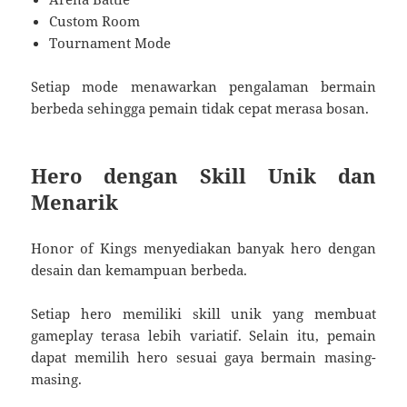
Custom Room
Tournament Mode
Setiap mode menawarkan pengalaman bermain
berbeda sehingga pemain tidak cepat merasa bosan.
Hero dengan Skill Unik dan
Menarik
Honor of Kings menyediakan banyak hero dengan
desain dan kemampuan berbeda.
Setiap hero memiliki skill unik yang membuat
gameplay terasa lebih variatif. Selain itu, pemain
dapat memilih hero sesuai gaya bermain masing-
masing.