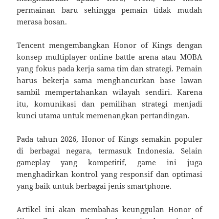
permainan baru sehingga pemain tidak mudah
merasa bosan.
Tencent mengembangkan Honor of Kings dengan
konsep multiplayer online battle arena atau MOBA
yang fokus pada kerja sama tim dan strategi. Pemain
harus bekerja sama menghancurkan base lawan
sambil mempertahankan wilayah sendiri. Karena
itu, komunikasi dan pemilihan strategi menjadi
kunci utama untuk memenangkan pertandingan.
Pada tahun 2026, Honor of Kings semakin populer
di berbagai negara, termasuk Indonesia. Selain
gameplay yang kompetitif, game ini juga
menghadirkan kontrol yang responsif dan optimasi
yang baik untuk berbagai jenis smartphone.
Artikel ini akan membahas keunggulan Honor of