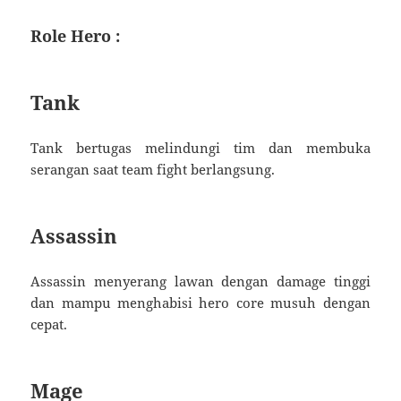
Role Hero :
Tank
Tank bertugas melindungi tim dan membuka
serangan saat team fight berlangsung.
Assassin
Assassin menyerang lawan dengan damage tinggi
dan mampu menghabisi hero core musuh dengan
cepat.
Mage