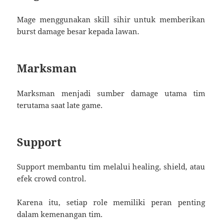
Mage menggunakan skill sihir untuk memberikan
burst damage besar kepada lawan.
Marksman
Marksman menjadi sumber damage utama tim
terutama saat late game.
Support
Support membantu tim melalui healing, shield, atau
efek crowd control.
Karena itu, setiap role memiliki peran penting
dalam kemenangan tim.