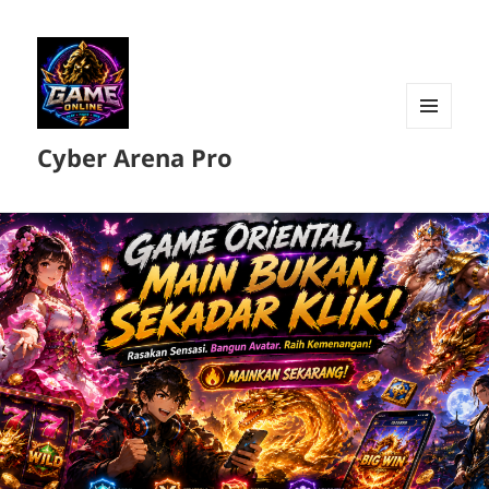
MENU
Cyber Arena Pro
DAN
WIDGET