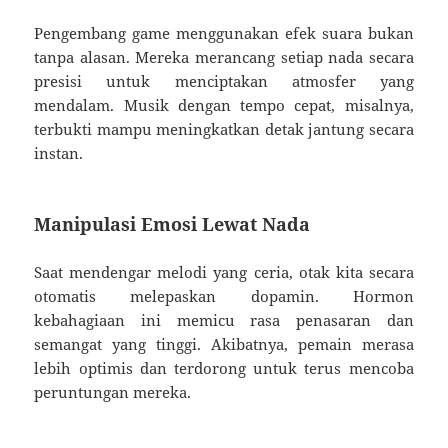
Pengembang game menggunakan efek suara bukan
tanpa alasan. Mereka merancang setiap nada secara
presisi untuk menciptakan atmosfer yang
mendalam. Musik dengan tempo cepat, misalnya,
terbukti mampu meningkatkan detak jantung secara
instan.
Manipulasi Emosi Lewat Nada
Saat mendengar melodi yang ceria, otak kita secara
otomatis melepaskan dopamin. Hormon
kebahagiaan ini memicu rasa penasaran dan
semangat yang tinggi. Akibatnya, pemain merasa
lebih optimis dan terdorong untuk terus mencoba
peruntungan mereka.